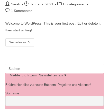
Beitrags-
Beitrag
Beitrags-
Sarah
Januar 2, 2021
Uncategorized
Autor:
veröffentlicht:
Kategorie:
Beitrags-
1 Kommentar
Kommentare:
Welcome to WordPress. This is your first post. Edit or delete it,
then start writing!
Hello
Weiterlesen
World!
Pre
Es
Melde dich zum Newsletter an ♥
to
Erfahre hier alles zu neuen Büchern, Projekten und Aktionen!
clo
Vorname
the
sea
pan